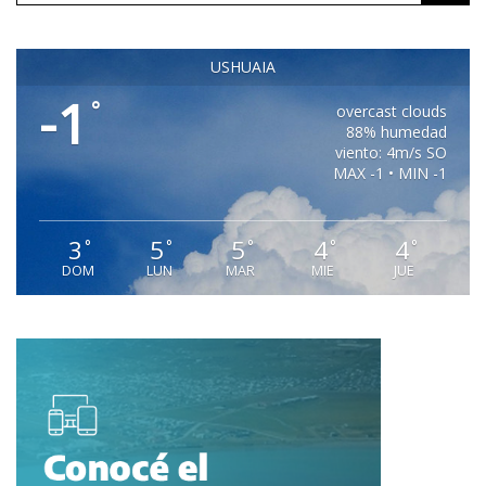
USHUAIA
-1
°
overcast clouds
88% humedad
viento: 4m/s SO
MAX -1 • MIN -1
3
5
5
4
4
°
°
°
°
°
DOM
LUN
MAR
MIE
JUE