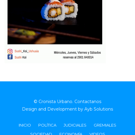
© Cronista Urbano.
Contactanos
Design and Development by
Ayb Solutions
INICIO
POLÍTICA
JUDICIALES
GREMIALES
SOCIEDAD
ECONOMÍA
VIDEOS