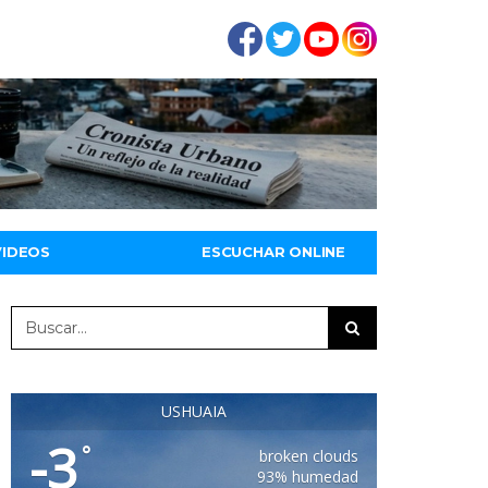
VIDEOS
ESCUCHAR ONLINE
USHUAIA
-3
°
broken clouds
93% humedad