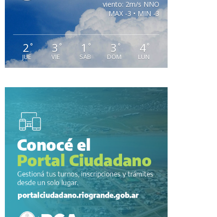
viento: 2m/s NNO
MAX -3 • MIN -3
2
3
1
3
4
°
°
°
°
°
JUE
VIE
SAB
DOM
LUN