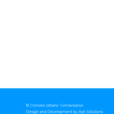
© Cronista Urbano.
Contactanos
Design and Development by
Ayb Solutions