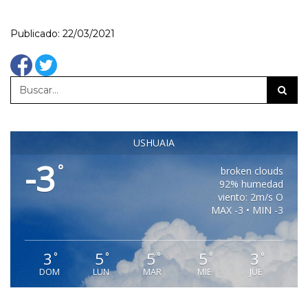
Publicado: 22/03/2021
USHUAIA
-3
°
broken clouds
92% humedad
viento: 2m/s O
MAX -3 • MIN -3
3
5
5
5
3
°
°
°
°
°
DOM
LUN
MAR
MIE
JUE