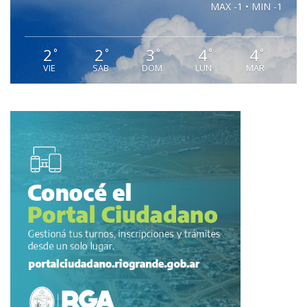
MAX -1 • MIN -1
2
2
3
4
4
°
°
°
°
°
VIE
SAB
DOM
LUN
MAR