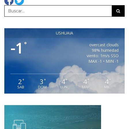
USHUAIA
-1
°
overcast clouds
98% humedad
viento: 1m/s SSO
MAX -1 • MIN -1
2
3
4
4
4
°
°
°
°
°
SAB
DOM
LUN
MAR
MIE