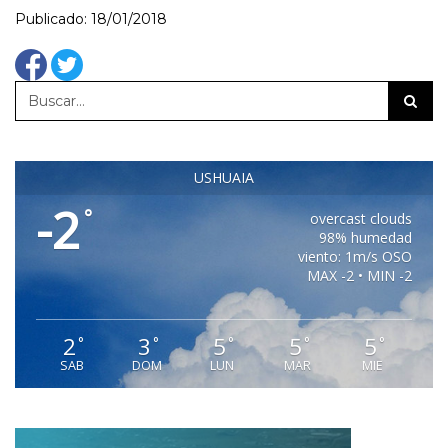
Publicado: 18/01/2018
USHUAIA
-2
°
overcast clouds
98% humedad
viento: 1m/s OSO
MAX -2 • MIN -2
2
3
5
5
5
°
°
°
°
°
SAB
DOM
LUN
MAR
MIE