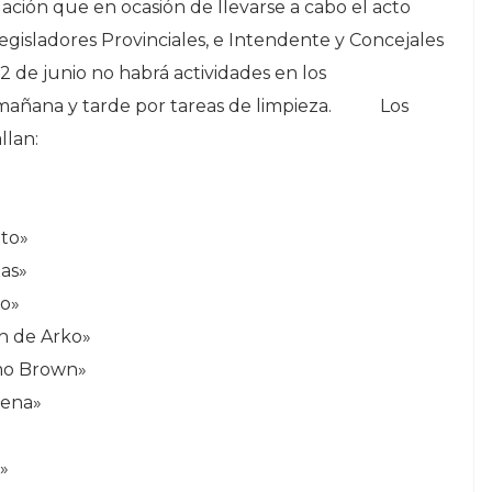
lación que en ocasión de llevarse a cabo el acto
gisladores Provinciales, e Intendente y Concejales
2 de junio no habrá actividades en los
s mañana y tarde por tareas de limpieza. Los
llan:
nto»
Bas»
lo»
ch de Arko»
rmo Brown»
uena»
»