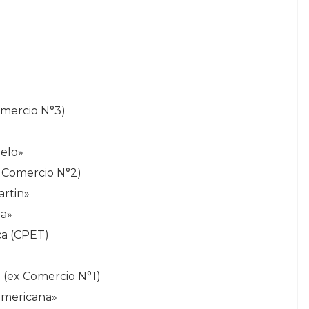
Comercio N°3)
uelo»
x Comercio N°2)
artin»
la»
ca (CPET)
» (ex Comercio N°1)
oamericana»