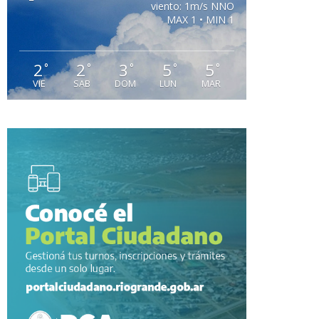
viento: 1m/s NNO
MAX 1 • MIN 1
2
2
3
5
5
°
°
°
°
°
VIE
SAB
DOM
LUN
MAR