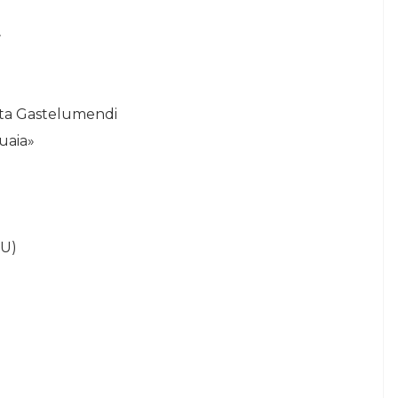
»
eta Gastelumendi
uaia»
EU)