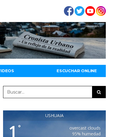
VIDEOS
ESCUCHAR ONLINE
USHUAIA
1
°
overcast clouds
95% humedad