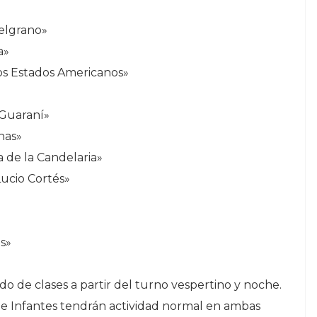
elgrano»
a»
los Estados Americanos»
 Guaraní»
nas»
a de la Candelaria»
Lucio Cortés»
s»
o de clases a partir del turno vespertino y noche.
 de Infantes tendrán actividad normal en ambas