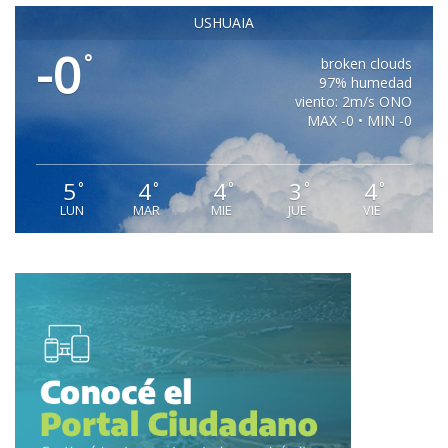
USHUAIA
-0
°
broken clouds
97% humedad
viento: 2m/s ONO
MAX -0 • MIN -0
5
4
4
3
4
°
°
°
°
°
LUN
MAR
MIE
JUE
VIE