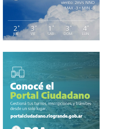
viento: 2m/s NNO
MAX -3 • MIN -3
2
3
1
3
4
°
°
°
°
°
JUE
VIE
SAB
DOM
LUN