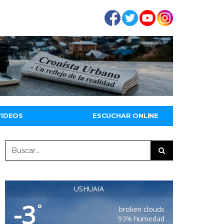
VIDEOS
ESCUCHAR ONLINE
USHUAIA
-3
°
broken clouds
93% humedad