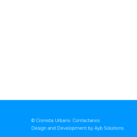
© Cronista Urbano.
Contactanos
Design and Development by
Ayb Solutions