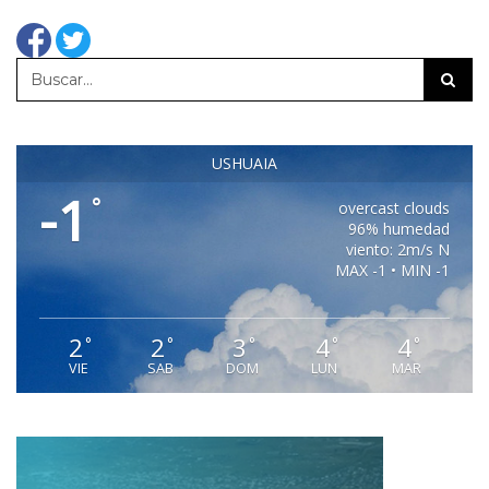
USHUAIA
-1
°
overcast clouds
96% humedad
viento: 2m/s N
MAX -1 • MIN -1
2
2
3
4
4
°
°
°
°
°
VIE
SAB
DOM
LUN
MAR