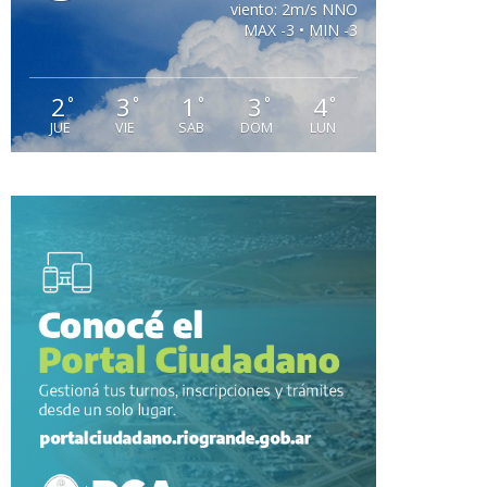
viento: 2m/s NNO
MAX -3 • MIN -3
2
3
1
3
4
°
°
°
°
°
JUE
VIE
SAB
DOM
LUN