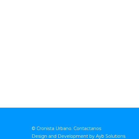
© Cronista Urbano.
Contactanos
Design and Development by
Ayb Solutions