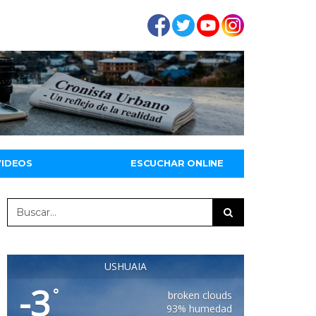
VIDEOS
ESCUCHAR ONLINE
USHUAIA
-3
°
broken clouds
93% humedad