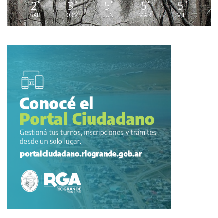
2
3
5
5
5
°
°
°
°
°
SAB
DOM
LUN
MAR
MIE