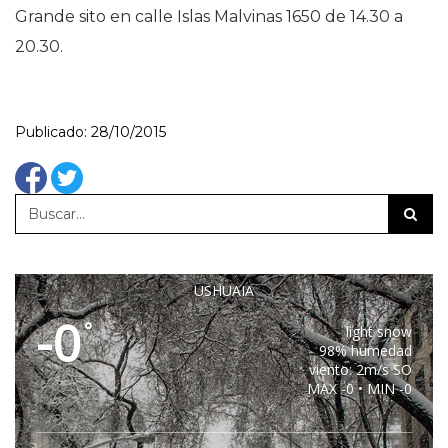
Grande sito en calle Islas Malvinas 1650 de 14.30 a
20.30.
Publicado: 28/10/2015
USHUAIA
-0
°
light snow
98% humedad
viento: 2m/s SO
MAX -0 • MIN -0