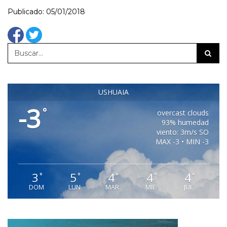
Publicado: 05/01/2018
USHUAIA
-3
°
overcast clouds
93% humedad
viento: 3m/s SO
MAX -3 • MIN -3
3
5
4
4
4
°
°
°
°
°
DOM
LUN
MAR
MIE
JUE