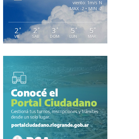
viento: 1m/s N
MAX -2 • MIN -2
2
2
3
5
5
°
°
°
°
°
VIE
SAB
DOM
LUN
MAR