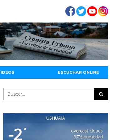
VIDEOS
ESCUCHAR ONLINE
USHUAIA
-2
°
overcast clouds
97% humedad