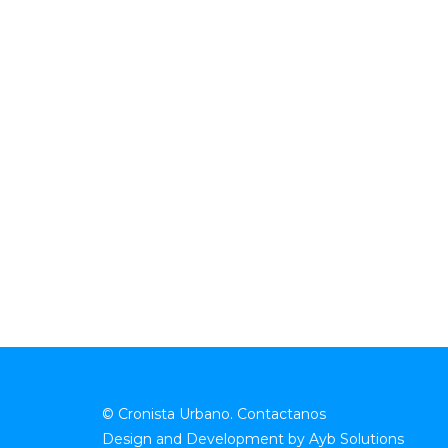
© Cronista Urbano.
Contactanos
Design and Development by
Ayb Solutions