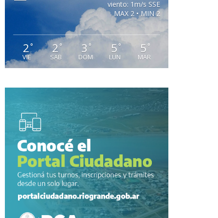
viento: 1m/s SSE
MAX 2 • MIN 2
2
2
3
5
5
°
°
°
°
°
VIE
SAB
DOM
LUN
MAR