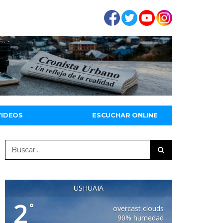
VIDEOS
ESCUCHAR ONLINE
USHUAIA
2
°
overcast clouds
90% humedad