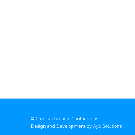
© Cronista Urbano.
Contactanos
Design and Development by
Ayb Solutions