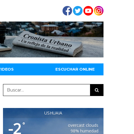
VIDEOS
ESCUCHAR ONLINE
USHUAIA
-2
°
overcast clouds
98% humedad