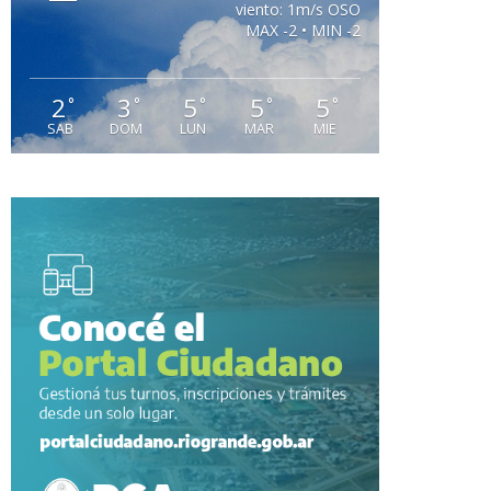
viento: 1m/s OSO
MAX -2 • MIN -2
2
3
5
5
5
°
°
°
°
°
SAB
DOM
LUN
MAR
MIE