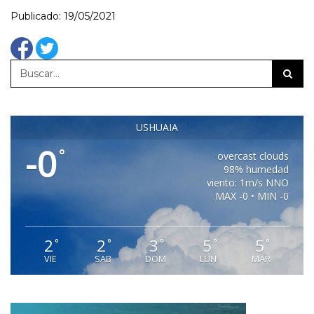
Publicado: 19/05/2021
USHUAIA
-0
°
overcast clouds
98% humedad
viento: 1m/s NNO
MAX -0 • MIN -0
2
2
3
5
5
°
°
°
°
°
VIE
SAB
DOM
LUN
MAR