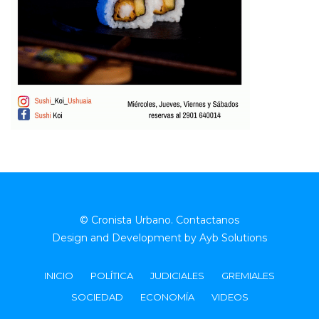
© Cronista Urbano.
Contactanos
Design and Development by
Ayb Solutions
INICIO
POLÍTICA
JUDICIALES
GREMIALES
SOCIEDAD
ECONOMÍA
VIDEOS