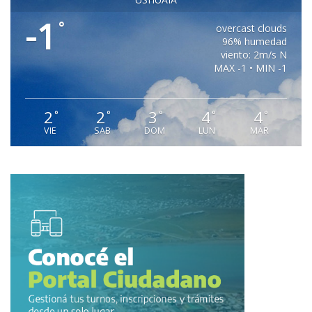
-1
°
overcast clouds
96% humedad
viento: 2m/s N
MAX -1 • MIN -1
2
2
3
4
4
°
°
°
°
°
VIE
SAB
DOM
LUN
MAR