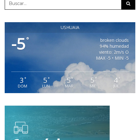
USHUAIA
-5
°
broken clouds
94% humedad
viento: 2m/s O
MAX -5 • MIN -5
3
5
5
5
4
°
°
°
°
°
DOM
LUN
MAR
MIE
JUE