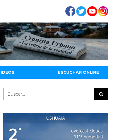
VIDEOS
ESCUCHAR ONLINE
USHUAIA
2
°
overcast clouds
91% humedad