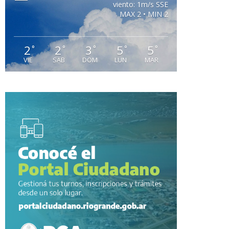
viento: 1m/s SSE
MAX 2 • MIN 2
2
2
3
5
5
°
°
°
°
°
VIE
SAB
DOM
LUN
MAR