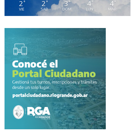
2
2
3
4
4
°
°
°
°
°
VIE
SAB
DOM
LUN
MAR