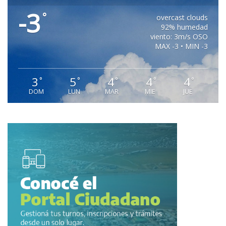
-3
°
overcast clouds
92% humedad
viento: 3m/s OSO
MAX -3 • MIN -3
3
5
4
4
4
°
°
°
°
°
DOM
LUN
MAR
MIE
JUE