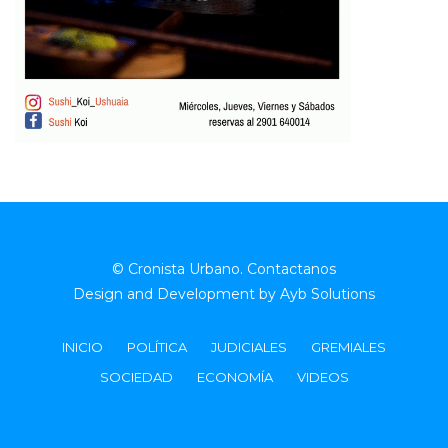
© Cronista Urbano.
Contactanos
Design and Development by
Ayb Solutions
INICIO
POLÍTICA
JUDICIALES
GREMIALES
SOCIEDAD
ECONOMÍA
VIDEOS