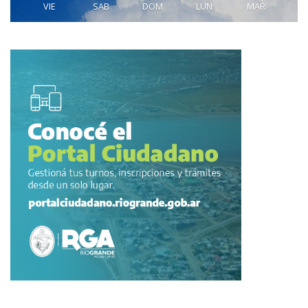
VIE
SAB
DOM
LUN
MAR