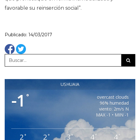
favorable su reinserción social”.
Publicado: 14/03/2017
USHUAIA
-1
°
overcast clouds
96% humedad
viento: 2m/s N
MAX -1 • MIN -1
2
2
3
4
4
°
°
°
°
°