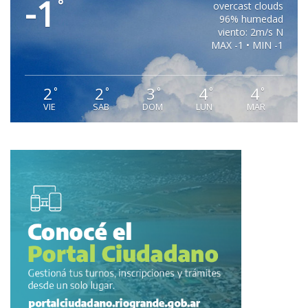
-1
°
overcast clouds
96% humedad
viento: 2m/s N
MAX -1 • MIN -1
2
2
3
4
4
°
°
°
°
°
VIE
SAB
DOM
LUN
MAR