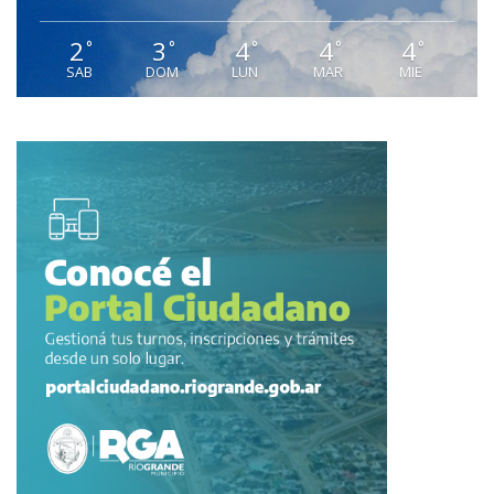
2
3
4
4
4
°
°
°
°
°
SAB
DOM
LUN
MAR
MIE