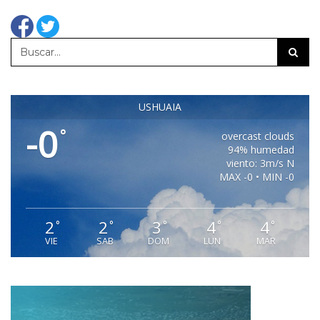
USHUAIA
-0
°
overcast clouds
94% humedad
viento: 3m/s N
MAX -0 • MIN -0
2
2
3
4
4
°
°
°
°
°
VIE
SAB
DOM
LUN
MAR