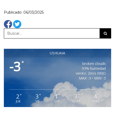
Publicado: 06/03/2025
USHUAIA
-3
°
broken clouds
93% humedad
viento: 2m/s NNO
MAX -3 • MIN -3
2
3
1
3
4
°
°
°
°
°
JUE
VIE
SAB
DOM
LUN