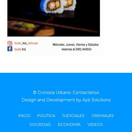
© Cronista Urbano.
Contactanos
Design and Development by
Ayb Solutions
INICIO
POLÍTICA
JUDICIALES
GREMIALES
SOCIEDAD
ECONOMÍA
VIDEOS