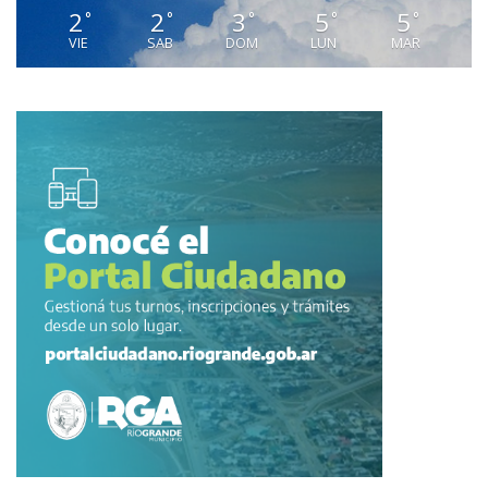
2
2
3
5
5
°
°
°
°
°
VIE
SAB
DOM
LUN
MAR