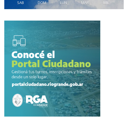
SAB
DOM
LUN
MAR
MIE