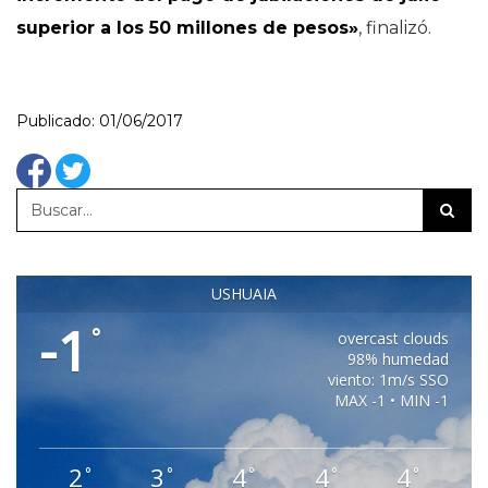
superior a los 50 millones de pesos»
, finalizó.
Publicado: 01/06/2017
USHUAIA
-1
°
overcast clouds
98% humedad
viento: 1m/s SSO
MAX -1 • MIN -1
2
3
4
4
4
°
°
°
°
°