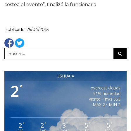
costea el evento”, finalizó la funcionaria
Publicado: 25/04/2015
USHUAIA
2
°
overcast clouds
91% humedad
viento: 1m/s SSE
MAX 2 • MIN 2
2
2
3
5
5
°
°
°
°
°
VIE
SAB
DOM
LUN
MAR