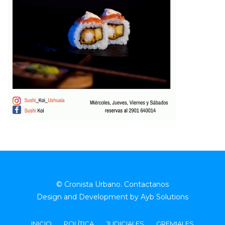
© Cronista Urbano.
Contactanos
Design and Development by
Ayb Solutions
INICIO
POLÍTICA
JUDICIALES
GREMIALES