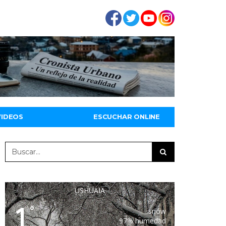
VIDEOS
ESCUCHAR ONLINE
USHUAIA
1
°
snow
97% humedad