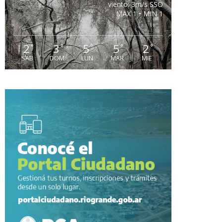
viento: 3m/s SSO
MAX 1 • MIN 1
2
3
5
5
2
°
°
°
°
°
SAB
DOM
LUN
MAR
MIE