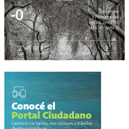
-0
°
light snow
97% humedad
viento: 2m/s SO
MAX -0 • MIN -0
2
3
5
5
2
°
°
°
°
°
SAB
DOM
LUN
MAR
MIE