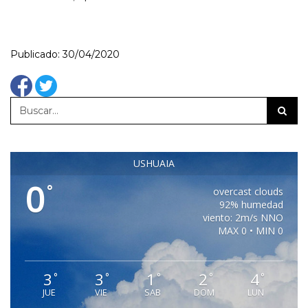
Publicado: 30/04/2020
USHUAIA
0
°
overcast clouds
92% humedad
viento: 2m/s NNO
MAX 0 • MIN 0
3
3
1
2
4
°
°
°
°
°
JUE
VIE
SAB
DOM
LUN