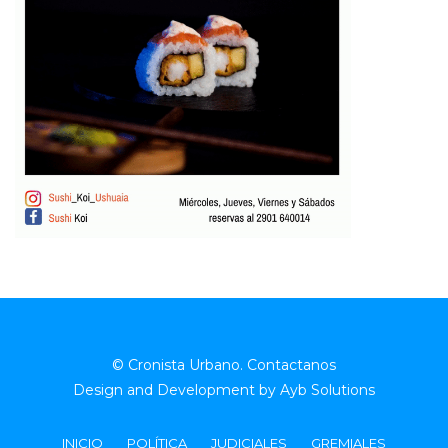
© Cronista Urbano.
Contactanos
Design and Development by
Ayb Solutions
INICIO
POLÍTICA
JUDICIALES
GREMIALES