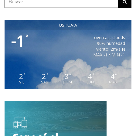
USHUAIA
-1
°
overcast clouds
96% humedad
viento: 2m/s N
MAX -1 • MIN -1
2
2
3
4
4
°
°
°
°
°
VIE
SAB
DOM
LUN
MAR