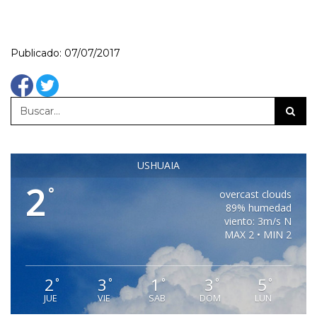
Publicado: 07/07/2017
USHUAIA
2
°
overcast clouds
89% humedad
viento: 3m/s N
MAX 2 • MIN 2
2
3
1
3
5
°
°
°
°
°
JUE
VIE
SAB
DOM
LUN