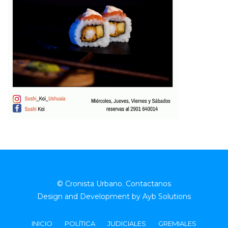
© Cronista Urbano.
Contactanos
Design and Development by
Ayb Solutions
INICIO
POLÍTICA
JUDICIALES
GREMIALES