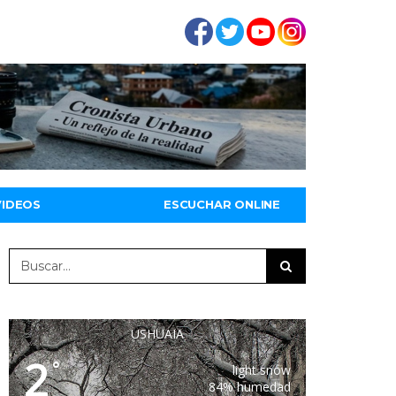
VIDEOS
ESCUCHAR ONLINE
USHUAIA
2
°
light snow
84% humedad