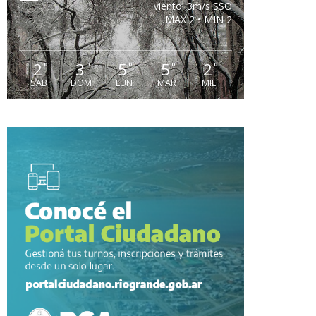
viento: 3m/s SSO
MAX 2 • MIN 2
2
3
5
5
2
°
°
°
°
°
SAB
DOM
LUN
MAR
MIE