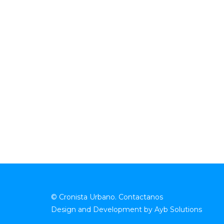
© Cronista Urbano.
Contactanos
Design and Development by
Ayb Solutions