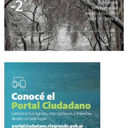
-2
°
light snow
98% humedad
viento: 1m/s OSO
MAX -2 • MIN -2
2
3
5
5
5
°
°
°
°
°
SAB
DOM
LUN
MAR
MIE