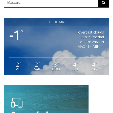
USHUAIA
-1
°
overcast clouds
96% humedad
viento: 2m/s N
MAX -1 • MIN -1
2
2
3
4
4
°
°
°
°
°
VIE
SAB
DOM
LUN
MAR