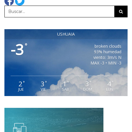
USHUAIA
-3
°
broken clouds
93% humedad
viento: 3m/s N
MAX -3 • MIN -3
2
3
1
3
4
°
°
°
°
°
JUE
VIE
SAB
DOM
LUN