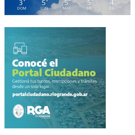
3
5
5
5
4
°
°
°
°
°
DOM
LUN
MAR
MIE
JUE