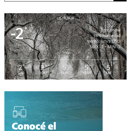
USHUAIA
-2
°
light snow
98% humedad
viento: 1m/s OSO
MAX -2 • MIN -2
2
3
5
5
5
°
°
°
°
°
SAB
DOM
LUN
MAR
MIE