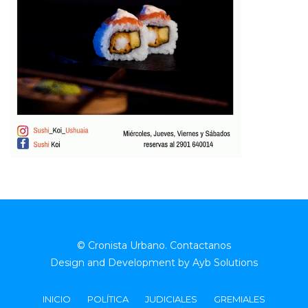
© Cronista Urbano.
Contactanos
Design and Development by
Ayb Solutions
INICIO
POLÍTICA
JUDICIALES
GREMIALES