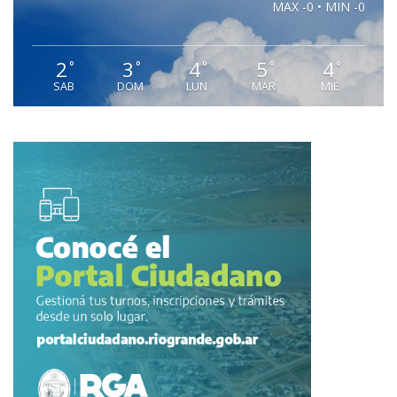
MAX -0 • MIN -0
2
3
4
5
4
°
°
°
°
°
SAB
DOM
LUN
MAR
MIE