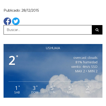
Publicado: 28/12/2015
USHUAIA
2
°
overcast clouds
81% humedad
viento: 4m/s SSO
MAX 2 • MIN 2
1
3
5
5
2
°
°
°
°
°
SAB
DOM
LUN
MAR
MIE