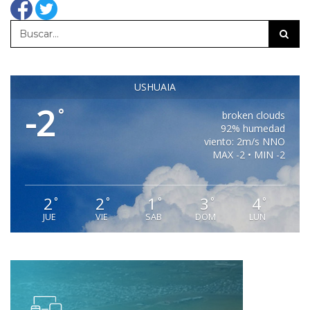
USHUAIA
-2
°
broken clouds
92% humedad
viento: 2m/s NNO
MAX -2 • MIN -2
2
2
1
3
4
°
°
°
°
°
JUE
VIE
SAB
DOM
LUN