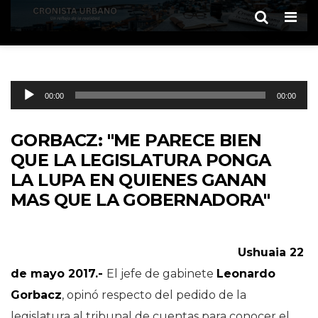
Men
Reproductor
00:00
00:00
de
audio
GORBACZ: "ME PARECE BIEN
QUE LA LEGISLATURA PONGA
LA LUPA EN QUIENES GANAN
MAS QUE LA GOBERNADORA"
Ushuaia 22
de mayo 2017.-
El jefe de gabinete
Leonardo
Gorbacz
, opinó respecto del pedido de la
legislatura al tribunal de cuentas para conocer el