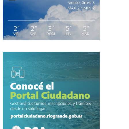
viento: 0m/s S
MAX 2 • MIN 2
2
2
3
5
5
°
°
°
°
°
VIE
SAB
DOM
LUN
MAR