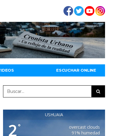
VIDEOS
ESCUCHAR ONLINE
USHUAIA
2
°
overcast clouds
91% humedad