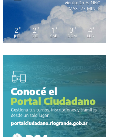
viento: 2m/s NNO
MAX -2 • MIN -2
2
2
1
3
4
°
°
°
°
°
JUE
VIE
SAB
DOM
LUN