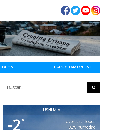
VIDEOS
ESCUCHAR ONLINE
USHUAIA
-2
°
overcast clouds
92% humedad