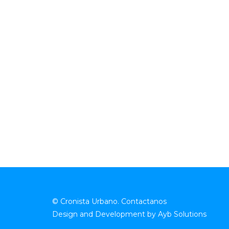
© Cronista Urbano.
Contactanos
Design and Development by
Ayb Solutions