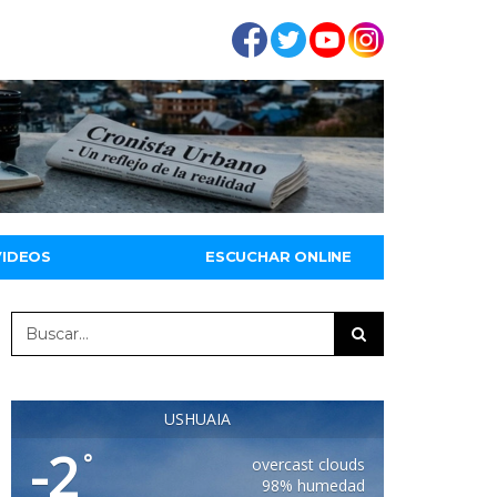
VIDEOS
ESCUCHAR ONLINE
USHUAIA
-2
°
overcast clouds
98% humedad