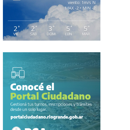
viento: 1m/s N
MAX -2 • MIN -2
2
2
3
5
5
°
°
°
°
°
VIE
SAB
DOM
LUN
MAR