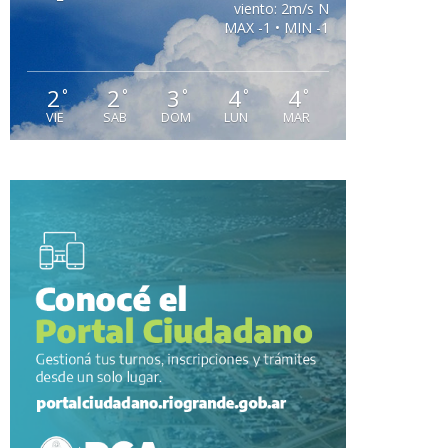
viento: 2m/s N
MAX -1 • MIN -1
2
2
3
4
4
°
°
°
°
°
VIE
SAB
DOM
LUN
MAR