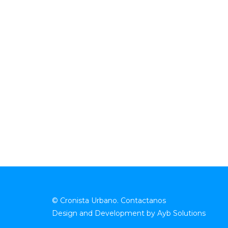
© Cronista Urbano.
Contactanos
Design and Development by
Ayb Solutions