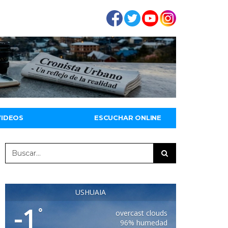
VIDEOS
ESCUCHAR ONLINE
USHUAIA
-1
°
overcast clouds
96% humedad