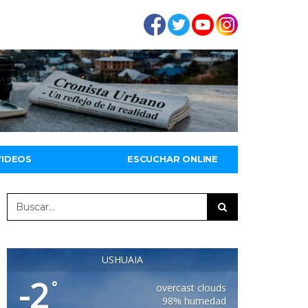
VIDEOS
ESCUCHAR ONLINE
USHUAIA
-2
°
overcast clouds
98% humedad