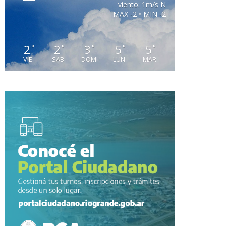
viento: 1m/s N
MAX -2 • MIN -2
2
2
3
5
5
°
°
°
°
°
VIE
SAB
DOM
LUN
MAR