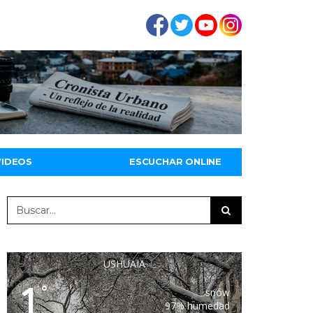
VIDEOS
ESCUCHAR ONLINE
USHUAIA
1
°
snow
97% humedad