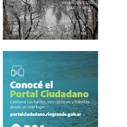
viento: 3m/s SSO
MAX 1 • MIN 1
2
3
5
5
2
°
°
°
°
°
SAB
DOM
LUN
MAR
MIE